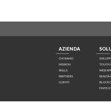
AZIENDA
SOL
CHI SIAMO
SVILUPP
MISSION
TOUCH 
SKILLS
WEB AP
PARTNERS
REALTÀ
CLIENTI
BLOCKC
FINTEC