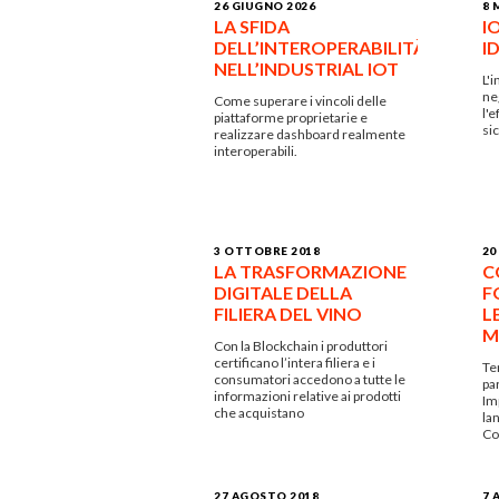
26 GIUGNO 2026
8 
LA SFIDA
I
DELL’INTEROPERABILITÀ
ID
NELL’INDUSTRIAL IOT
L'
neg
Come superare i vincoli delle
l'e
piattaforme proprietarie e
si
realizzare dashboard realmente
interoperabili.
3 OTTOBRE 2018
20
LA TRASFORMAZIONE
C
DIGITALE DELLA
F
FILIERA DEL VINO
L
M
Con la Blockchain i produttori
certificano l’intera filiera e i
Te
consumatori accedono a tutte le
pa
informazioni relative ai prodotti
Imp
che acquistano
la
Co
27 AGOSTO 2018
7 