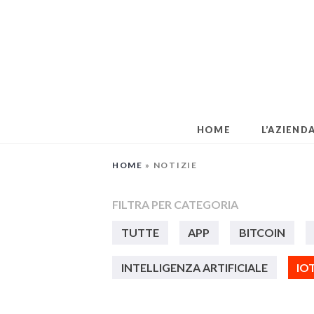
Skip
to
content
HOME
L’AZIEND
HOME
»
NOTIZIE
FILTRA PER CATEGORIA
TUTTE
APP
BITCOIN
INTELLIGENZA ARTIFICIALE
IO