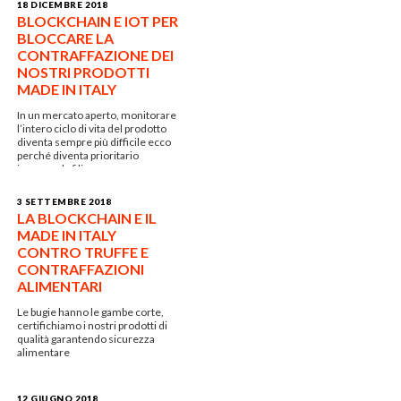
18 DICEMBRE 2018
BLOCKCHAIN E IOT PER
BLOCCARE LA
CONTRAFFAZIONE DEI
NOSTRI PRODOTTI
MADE IN ITALY
In un mercato aperto, monitorare
l’intero ciclo di vita del prodotto
diventa sempre più difficile ecco
perché diventa prioritario
innovare la filiera.
3 SETTEMBRE 2018
LA BLOCKCHAIN E IL
MADE IN ITALY
CONTRO TRUFFE E
CONTRAFFAZIONI
ALIMENTARI
Le bugie hanno le gambe corte,
certifichiamo i nostri prodotti di
qualità garantendo sicurezza
alimentare
12 GIUGNO 2018