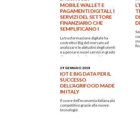
MOBILE WALLET E
L
PAGAMENTI DIGITALI, I
T
SERVIZI DEL SETTORE
D
FINANZIARIO CHE
D
SEMPLIFICANO I
Ser
NOSTRI ACQUISTI
co
La trasformazione digitale ha
mo
costretto i Big del mercato ad
fi
analizzare le abitudini degli utenti
e a pensare nuovi servizi in grado
di sposare le esigenze dei
millennians
29 GENNAIO 2018
IOT E BIG DATA PER IL
SUCCESSO
DELL’AGRIFOOD MADE
IN ITALY
Il cuore dell'economia italiana più
competitivo grazie alle nuove
tecnologie