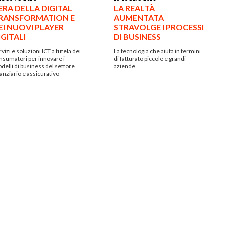
’ERA DELLA DIGITAL
LA REALTÀ
RANSFORMATION E
AUMENTATA
EI NUOVI PLAYER
STRAVOLGE I PROCESSI
IGITALI
DI BUSINESS
vizi e soluzioni ICT a tutela dei
La tecnologia che aiuta in termini
nsumatori per innovare i
di fatturato piccole e grandi
delli di business del settore
aziende
nanziario e assicurativo