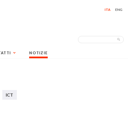
ITA
ENG
Search
Sea
for:
ATTI
NOTIZIE
ICT