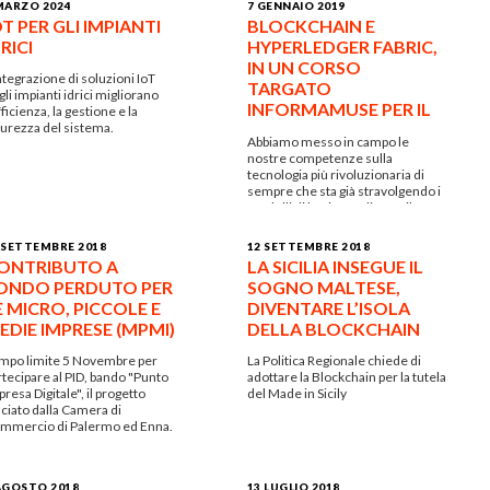
MARZO 2024
7 GENNAIO 2019
OT PER GLI IMPIANTI
BLOCKCHAIN E
RICI
HYPERLEDGER FABRIC,
IN UN CORSO
integrazione di soluzioni IoT
TARGATO
li impianti idrici migliorano
INFORMAMUSE PER IL
fficienza, la gestione e la
curezza del sistema.
CONSORZIO
Abbiamo messo in campo le
MEDITCHAIN
nostre competenze sulla
tecnologia più rivoluzionaria di
sempre che sta già stravolgendo i
modelli di business di tutto il
mondo.
 SETTEMBRE 2018
12 SETTEMBRE 2018
ONTRIBUTO A
LA SICILIA INSEGUE IL
ONDO PERDUTO PER
SOGNO MALTESE,
E MICRO, PICCOLE E
DIVENTARE L’ISOLA
EDIE IMPRESE (MPMI)
DELLA BLOCKCHAIN
mpo limite 5 Novembre per
La Politica Regionale chiede di
rtecipare al PID, bando "Punto
adottare la Blockchain per la tutela
resa Digitale", il progetto
del Made in Sicily
nciato dalla Camera di
mmercio di Palermo ed Enna.
AGOSTO 2018
13 LUGLIO 2018