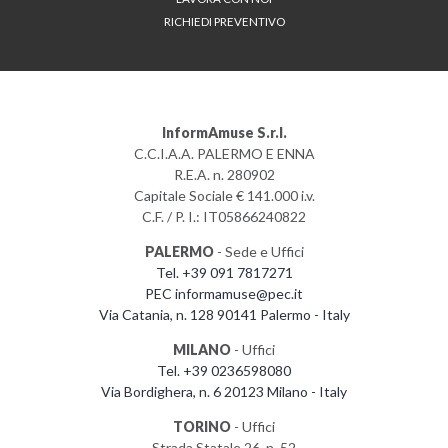
RICHIEDI PREVENTIVO
InformAmuse S.r.l.
C.C.I.A.A. PALERMO E ENNA
R.E.A. n. 280902
Capitale Sociale € 141.000 i.v.
C.F. / P. I.: IT05866240822
PALERMO
- Sede e Uffici
Tel. +39 091 7817271
PEC informamuse@pec.it
Via Catania, n. 128 90141 Palermo - Italy
MILANO
- Uffici
Tel. +39 0236598080
Via Bordighera, n. 6 20123 Milano - Italy
TORINO
- Uffici
Strada Statale 26, n. 52