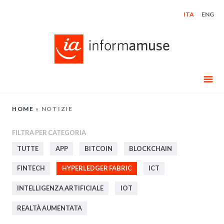
Skip
ITA
ENG
to
content
HOME
»
NOTIZIE
FILTRA PER CATEGORIA
TUTTE
APP
BITCOIN
BLOCKCHAIN
FINTECH
HYPERLEDGER FABRIC
ICT
INTELLIGENZA ARTIFICIALE
IOT
REALTÀ AUMENTATA