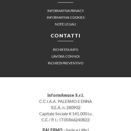
INFORMATIVA PRIVACY
INFORMATIVA COOKIES
NOTE LEGALI
CONTATTI
RICHIESTA INFO
LAVORA CON NOI
RICHIEDI PREVENTIVO
InformAmuse S.r.l.
C.C.I.A.A. PALERMO E ENNA
R.E.A. n. 280902
Capitale Sociale € 141.000 i.v.
C.F. / P. I.: IT05866240822
PALERMO
- Sede e Uffici