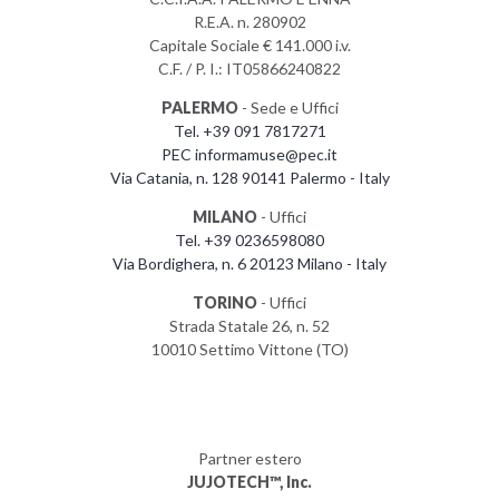
R.E.A. n. 280902
Capitale Sociale € 141.000 i.v.
C.F. / P. I.: IT05866240822
PALERMO
- Sede e Uffici
Tel. +39 091 7817271
PEC informamuse@pec.it
Via Catania, n. 128 90141 Palermo - Italy
MILANO
- Uffici
Tel. +39 0236598080
Via Bordighera, n. 6 20123 Milano - Italy
TORINO
- Uffici
Strada Statale 26, n. 52
10010 Settimo Vittone (TO)
Partner estero
JUJOTECH™, Inc.