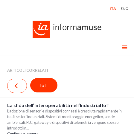
Skip
ITA
ENG
to
content
ARTICOLI CORRELATI
IoT
La sfida dell’interoperabilità nell’Industrial IoT
L’adozione di sensori e dispositivi connessi è cresciuta rapidamente in
tutti i settori industriali. Sistemi di monitoraggio energetico, sonde
ambientali, PLC, gateway e dispositivi di telemetria vengono spesso
introdotti in…
Continua a leggere…