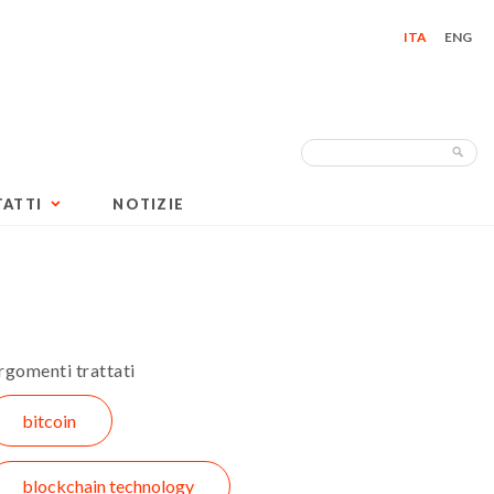
ITA
ENG
Search
Sea
for:
ATTI
NOTIZIE
rgomenti trattati
bitcoin
blockchain technology