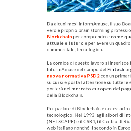
Da alcuni mesi InformAmuse, il suo Board
vero e proprio brain storming professio
Blockchain
per comprendere
come que
attuale e futuro
e per avere un quadro 
commerciale, tecnologico.
La cornice di questo lavoro si inserisce 
InformAmuse nel campo del
Fintech
or
nuova normativa PSD2
con un primari
su cui si è posta l’attenzione su tutte 
porterà nel
mercato europeo dei paga
della Blockchain.
Per parlare di Blockchain è necessario e
tecnologico. Nel 1993, agli albori di
(NETSCAPE) e il CSR4, (il Centro di Rice
web italiano nonché il secondo in Euro