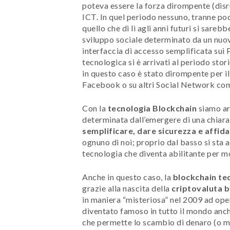
poteva essere la forza dirompente (disr
ICT. In quel periodo nessuno, tranne po
quello che di lì agli anni futuri si sareb
sviluppo sociale determinato da un nuo
interfaccia di accesso semplificata su
tecnologica si è arrivati al periodo sto
in questo caso è stato dirompente per il
Facebook o su altri Social Network com
Con la
tecnologia Blockchain
siamo arr
determinata dall’emergere di una chiar
semplificare, dare sicurezza e affida
ognuno di noi; proprio dal basso si sta
tecnologia che diventa abilitante per mo
Anche in questo caso, la
blockchain te
grazie alla nascita della
criptovaluta b
in maniera “misteriosa” nel 2009 ad op
diventato famoso in tutto il mondo anche
che permette lo scambio di denaro (o me