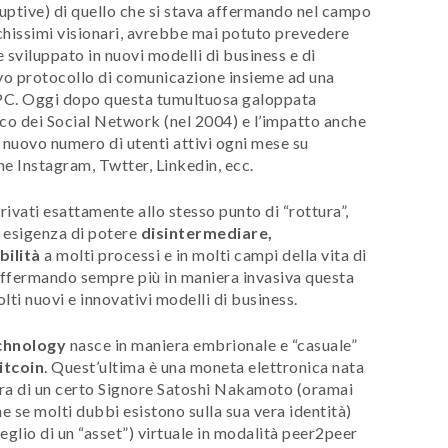
uptive) di quello che si stava affermando nel campo
chissimi visionari, avrebbe mai potuto prevedere
be sviluppato in nuovi modelli di business e di
vo protocollo di comunicazione insieme ad una
i PC. Oggi dopo questa tumultuosa galoppata
rico dei Social Network (nel 2004) e l’impatto anche
 nuovo numero di utenti attivi ogni mese su
e Instagram, Twtter, Linkedin, ecc.
ivati esattamente allo stesso punto di “rottura”,
a esigenza di potere
disintermediare,
bilità
a molti processi e in molti campi della vita di
 affermando sempre più in maniera invasiva questa
lti nuovi e innovativi modelli di business.
chnology
nasce in maniera embrionale e “casuale”
itcoin
. Quest’ultima è una moneta elettronica nata
era di un certo Signore Satoshi Nakamoto (oramai
 se molti dubbi esistono sulla sua vera identità)
glio di un “asset”) virtuale in modalità peer2peer