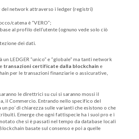
r del network attraverso i ledger (registri)
blocco/catena è “VERO”;
n base al profilo dell’utente (ognuno vede solo ciò
tezione dei dati.
rà un LEDGER “unico” e “globale” ma tanti network
le
transazioni certificate dalla blockchain
e
ain per le transazioni finanziarie o assicurative,
saranno le direttrici su cui si saranno mossi il
ria, il Commercio. Entrando nello specifico del
a un po’ di chiarezza sulle varianti che esistono o che
ribuiti. Emerge che ogni fattispecie ha i suoi pro e i
è notato che si è passati nel tempo da database locali
e Blockchain basate sul consenso e poi a quelle