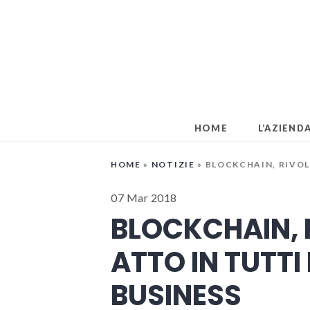
Skip
to
content
HOME
L’AZIEND
HOME
»
NOTIZIE
»
BLOCKCHAIN, RIVOLU
07 Mar 2018
BLOCKCHAIN, 
ATTO IN TUTTI 
BUSINESS