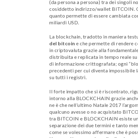
(da persona a persona) tra dei singoli no
cosiddetto indirizzo/wallet BITCOIN. Qu
quanto permette di essere cambiata con 
miliardi USD.
La blockchain, tradotto in maniera testu
del bitcoin
e che permette di rendere cer
in criptovaluta grazie alla fondamental
distribuita e replicata in tempo reale su 
di informazione crittografata; ogni “blo
precedenti per cui diventa impossibile 
su tutti i registri.
Il forte impatto che si è riscontrato, r
intorno alla BLOCKCHAIN grazie anche 
ne è che nell’ultimo Natale 2017 l’argom
qualcuno avesse o no acquistato BITCO
tra BITCOIN e BLOCKCHAIN esiste un v
separazione dei due termini e tanto men
come se volessimo affermare che è pos