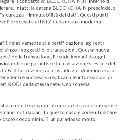
relegare il concetto di BLOCKCHAIN all’interno di
iderare. Infatti la catena BLOCKCHAIN prescinde, o
 “sicurezza” “immutabilità dei dati”. Questi punti
voli processi e attività della nostra moderna
ili, relativamente alla certificazione, agli enti
ei singoli soggetti e le transazioni. Questa nuova
getti della transazione, li rende immuni da ogni
violabili e ne garantisce la transazione stessa e del
tto B. Il tutto viene poi cristallizzato/memorizzato
 precedenti e successivi replicano le informazioni di
 vari NODI della stessa rete. Uno schema
ilizzo e/o di sviluppo, alcuni ipotizzano di integrare
canismi fiduciari. In questo caso è come utilizzare
 piccolo condominio. E’ un paradosso molto