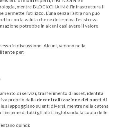
pensiero di molti esperti, il BITCOIN è il
cnologia, mentre BLOCKCHAIN è l’infrastruttura il
 permette l’utilizzo. L’una senza l’altra non può
cetto con la valuta che ne determina l’esistenza
ansazione potrebbe in alcuni casi avere il valore
esso in discussione. Alcuni, vedono nella
litante
per:
a
amento di servizi, trasferimento di asset, identità
eriva proprio dalla
decentralizzazione dei punti di
le si appoggiano su enti diversi, mentre nella catena
’insieme di tutti gli altri, inglobando la copia delle
ventano quindi: