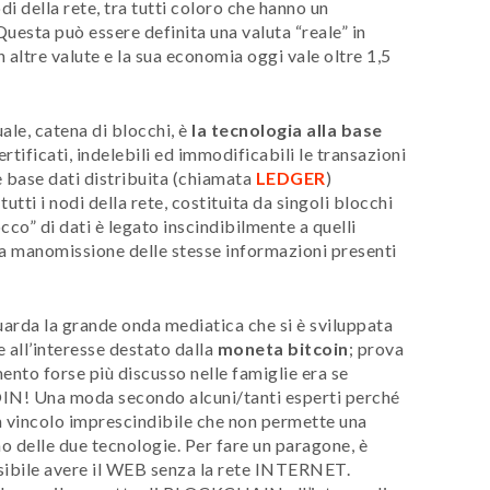
di della rete, tra tutti coloro che hanno un
esta può essere definita una valuta “reale” in
altre valute e la sua economia oggi vale oltre 1,5
ale, catena di blocchi, è
la tecnologia alla base
tificati, indelebili ed immodificabili le transazioni
e base dati distribuita (chiamata
LEDGER
)
tutti i nodi della rete, costituita da singoli blocchi
cco” di dati è legato inscindibilmente a quelli
la manomissione delle stesse informazioni presenti
iguarda la grande onda mediatica che si è sviluppata
all’interesse destato dalla
moneta bitcoin
; prova
ento forse più discusso nelle famiglie era se
IN! Una moda secondo alcuni/tanti esperti perché
incolo imprescindibile che non permette una
o delle due tecnologie. Per fare un paragone, è
sibile avere il WEB senza la rete INTERNET.