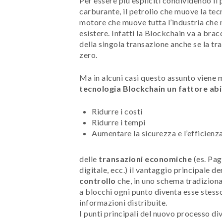
Per essere più espliciti condividendo il 
carburante, il petrolio che muove la te
motore che muove tutta l’industria che ne
esistere. Infatti la Blockchain va a brac
della singola transazione anche se la tr
zero.
Ma in alcuni casi questo assunto viene m
tecnologia Blockchain un fattore abi
Ridurre i costi
Ridurre i tempi
Aumentare la sicurezza e l’efficienz
delle
transazioni economiche
(es. Pag
digitale, ecc.) il vantaggio principale d
controllo
che, in uno schema tradiziona
a blocchi ogni punto diventa esse stesso l
informazioni distribuite.
I punti principali del nuovo processo di