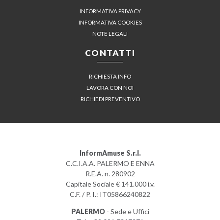
INFORMATIVA PRIVACY
INFORMATIVA COOKIES
NOTE LEGALI
CONTATTI
RICHIESTA INFO
LAVORA CON NOI
RICHIEDI PREVENTIVO
InformAmuse S.r.l.
C.C.I.A.A. PALERMO E ENNA
R.E.A. n. 280902
Capitale Sociale € 141.000 i.v.
C.F. / P. I.: IT05866240822
PALERMO
- Sede e Uffici