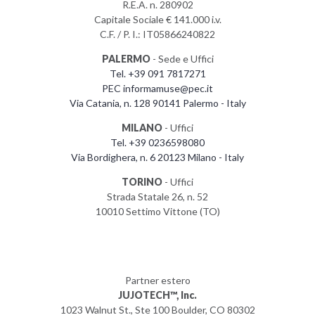
R.E.A. n. 280902
Capitale Sociale € 141.000 i.v.
C.F. / P. I.: IT05866240822
PALERMO
- Sede e Uffici
Tel. +39 091 7817271
PEC informamuse@pec.it
Via Catania, n. 128 90141 Palermo - Italy
MILANO
- Uffici
Tel. +39 0236598080
Via Bordighera, n. 6 20123 Milano - Italy
TORINO
- Uffici
Strada Statale 26, n. 52
10010 Settimo Vittone (TO)
Partner estero
JUJOTECH™, Inc.
1023 Walnut St., Ste 100 Boulder, CO 80302