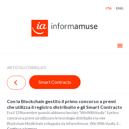
Skip
ITA
ENG
to
content
ARTICOLI CORRELATI
Smart Contracts
Con la Blockchain gestito il primo concorso a premi
che utilizza il registro distribuito e gli Smart Contracts
Era il 13 Novembre quando abbiamo lanciato “WinWithVuolly” il primo
concorso a premi ad utilizzare le tecnologie distribuite e la rete
Blockchain Meditchain sviluppata da InformAmuse. Win With Vuolly, il…