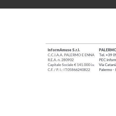
InformAmuse S.r.l.
PALERM
C.C.I.A.A. PALERMO E ENNA
Tel. +39 
R.E.A. n. 280902
PEC infor
Capitale Sociale € 141.000 i.v.
Via Catani
C.F. / P. I.: IT05866240822
Palermo - I