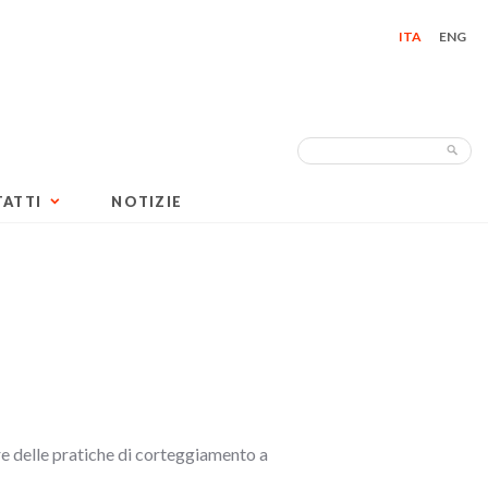
ITA
ENG
Search
Sea
for:
ATTI
NOTIZIE
re delle pratiche di corteggiamento a