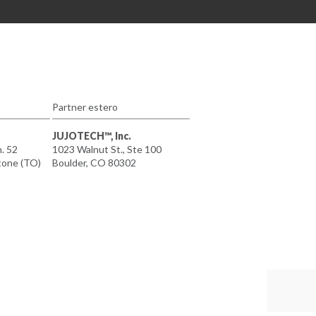
Partner estero
JUJOTECH™, Inc.
n. 52
1023 Walnut St., Ste 100
tone (TO)
Boulder, CO 80302