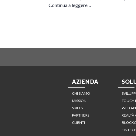
Continua a leggere…
AZIENDA
SOL
CHI SIAMO
SVILUPP
MISSION
TOUCH 
SKILLS
WEB AP
PARTNERS
REALTÀ
CLIENTI
BLOCKC
FINTEC