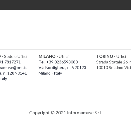
O
- Sede e Uffici
MILANO
- Uffici
TORINO
- Uffici
091 7817271
Tel. +39 0236598080
Strada Statale 26, 
mamuse@pec.it
Via Bordighera, n. 6 20123
10010 Settimo Vit
a, n. 128 90141
Milano - Italy
taly
Copyright © 2021 Informamuse S.r.l.