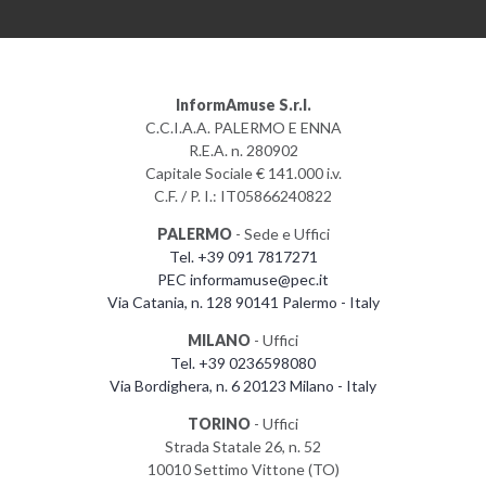
InformAmuse S.r.l.
C.C.I.A.A. PALERMO E ENNA
R.E.A. n. 280902
Capitale Sociale € 141.000 i.v.
C.F. / P. I.: IT05866240822
PALERMO
- Sede e Uffici
Tel. +39 091 7817271
PEC informamuse@pec.it
Via Catania, n. 128 90141 Palermo - Italy
MILANO
- Uffici
Tel. +39 0236598080
Via Bordighera, n. 6 20123 Milano - Italy
TORINO
- Uffici
Strada Statale 26, n. 52
10010 Settimo Vittone (TO)