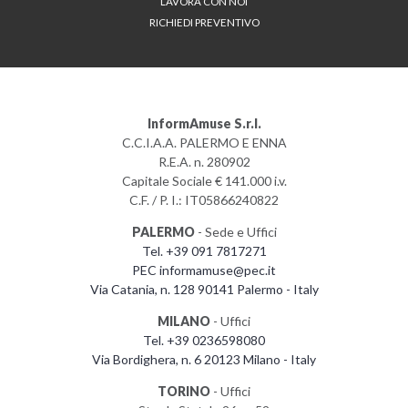
LAVORA CON NOI
RICHIEDI PREVENTIVO
InformAmuse S.r.l.
C.C.I.A.A. PALERMO E ENNA
R.E.A. n. 280902
Capitale Sociale € 141.000 i.v.
C.F. / P. I.: IT05866240822
PALERMO
- Sede e Uffici
Tel. +39 091 7817271
PEC informamuse@pec.it
Via Catania, n. 128 90141 Palermo - Italy
MILANO
- Uffici
Tel. +39 0236598080
Via Bordighera, n. 6 20123 Milano - Italy
TORINO
- Uffici