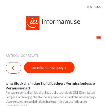
Skip
ITA
ENG
to
content
ARTICOLI CORRELATI
permissionless ledger
Una Blockchain due tipi di Ledger: Permissionless o
Permissioned
Per capire bene gli ambiti di utilizzo delle tecnologie DLT (Distributed
Ledger Technology) che stanno alla base della Blockchain technology
occorre spiegare la distinzione tra le permissionless ledgers (o