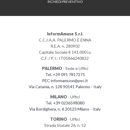
RICHIEDI PREVENTIVO
InformAmuse S.r.l.
C.C.I.A.A. PALERMO E ENNA
R.E.A. n. 280902
Capitale Sociale € 141.000 i.v.
C.F. / P. I.: IT05866240822
PALERMO
- Sede e Uffici
Tel. +39 091 7817271
PEC informamuse@pec.it
Via Catania, n. 128 90141 Palermo - Italy
MILANO
- Uffici
Tel. +39 0236598080
Via Bordighera, n. 6 20123 Milano - Italy
TORINO
- Uffici
Strada Statale 26, n. 52