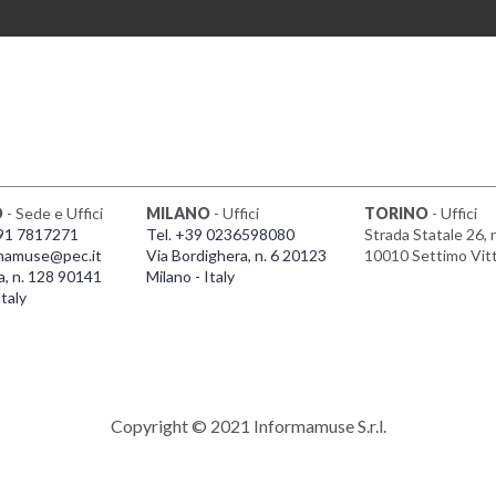
O
- Sede e Uffici
MILANO
- Uffici
TORINO
- Uffici
091 7817271
Tel. +39 0236598080
Strada Statale 26, 
mamuse@pec.it
Via Bordighera, n. 6 20123
10010 Settimo Vit
a, n. 128 90141
Milano - Italy
taly
Copyright © 2021 Informamuse S.r.l.