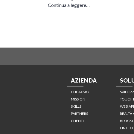
Continua a leggere…
AZIENDA
SOL
CHI SIAMO
SVILUPP
MISSION
TOUCH 
SKILLS
WEB AP
PARTNERS
REALTÀ
CLIENTI
BLOCKC
FINTEC