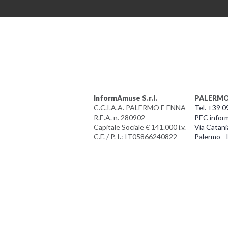
InformAmuse S.r.l.
PALERM
C.C.I.A.A. PALERMO E ENNA
Tel. +39 
R.E.A. n. 280902
PEC infor
Capitale Sociale € 141.000 i.v.
Via Catani
C.F. / P. I.: IT05866240822
Palermo - I