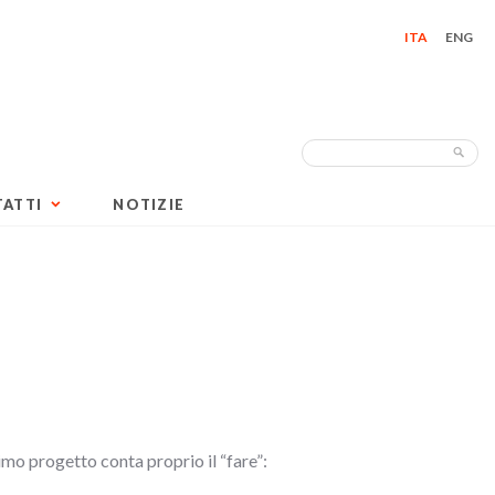
ITA
ENG
Search
Sea
for:
ATTI
NOTIZIE
imo progetto conta proprio il “fare”: