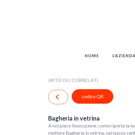
Skip
to
content
HOME
L’AZIEND
ARTICOLI CORRELATI
codice QR
Bagheria in vetrina
A noi piace l’esecuzione, come riporta la l
mettere Bagheria in vetrina, nel nuovo cen