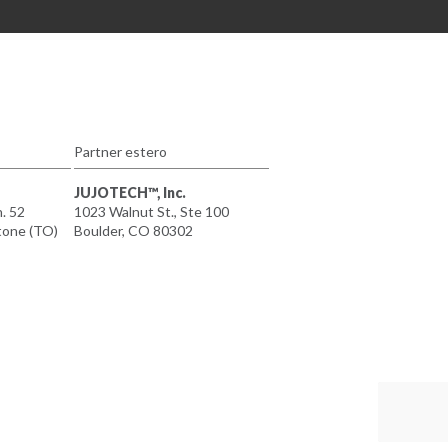
Partner estero
JUJOTECH™, Inc.
n. 52
1023 Walnut St., Ste 100
tone (TO)
Boulder, CO 80302