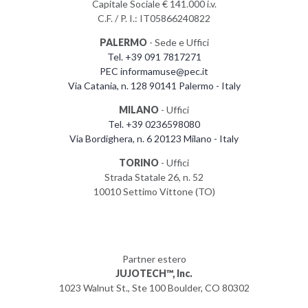
Capitale Sociale € 141.000 i.v.
C.F. / P. I.: IT05866240822
PALERMO
- Sede e Uffici
Tel. +39 091 7817271
PEC informamuse@pec.it
Via Catania, n. 128 90141 Palermo - Italy
MILANO
- Uffici
Tel. +39 0236598080
Via Bordighera, n. 6 20123 Milano - Italy
TORINO
- Uffici
Strada Statale 26, n. 52
10010 Settimo Vittone (TO)
Partner estero
JUJOTECH™, Inc.
1023 Walnut St., Ste 100 Boulder, CO 80302