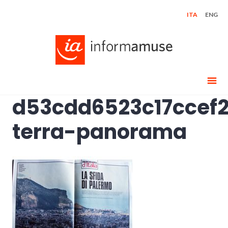
Skip
ITA
ENG
to
content
d53cdd6523c17ccef
terra-panorama