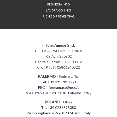
RICHIESTA INFO
LAVORA CON NOI
RICHIEDI PREVENTIVO
InformAmuse S.r.l.
C.C.I.A.A. PALERMO E ENNA
R.E.A. n. 280902
Capitale Sociale € 141.000 i.v.
C.F. / P. I.: IT05866240822
PALERMO
- Sede e Uffici
Tel. +39 091 7817271
PEC informamuse@pec.it
Via Catania, n. 128 90141 Palermo - Italy
MILANO
- Uffici
Tel. +39 0236598080
Via Bordighera, n. 6 20123 Milano - Italy