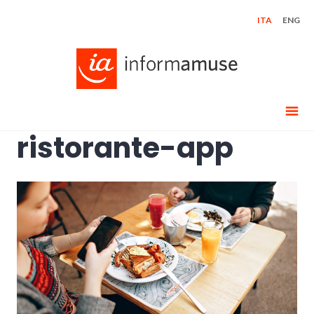
Skip
ITA
ENG
to
content
ristorante-app