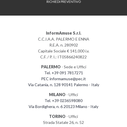
RICHIEDI PREVENTIVO
InformAmuse S.r.l.
C.C.I.A.A. PALERMO E ENNA
R.E.A. n. 280902
Capitale Sociale € 141.000 i.v.
C.F. / P. I.: IT05866240822
PALERMO
- Sede e Uffici
Tel. +39 091 7817271
PEC informamuse@pec.it
Via Catania, n. 128 90141 Palermo - Italy
MILANO
- Uffici
Tel. +39 0236598080
Via Bordighera, n. 6 20123 Milano - Italy
TORINO
- Uffici
Strada Statale 26, n. 52