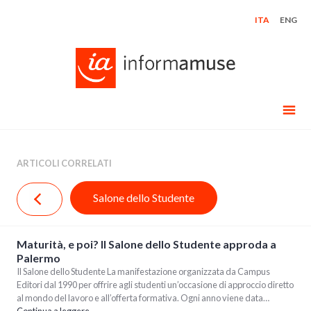
Skip
ITA
ENG
to
content
ARTICOLI CORRELATI
Salone dello Studente
Maturità, e poi? Il Salone dello Studente approda a
Palermo
Il Salone dello Studente La manifestazione organizzata da Campus
Editori dal 1990 per offrire agli studenti un’occasione di approccio diretto
al mondo del lavoro e all’offerta formativa. Ogni anno viene data…