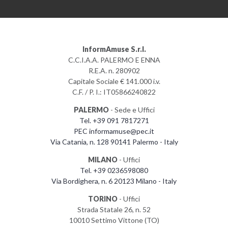
InformAmuse S.r.l.
C.C.I.A.A. PALERMO E ENNA
R.E.A. n. 280902
Capitale Sociale € 141.000 i.v.
C.F. / P. I.: IT05866240822
PALERMO
- Sede e Uffici
Tel. +39 091 7817271
PEC informamuse@pec.it
Via Catania, n. 128 90141 Palermo - Italy
MILANO
- Uffici
Tel. +39 0236598080
Via Bordighera, n. 6 20123 Milano - Italy
TORINO
- Uffici
Strada Statale 26, n. 52
10010 Settimo Vittone (TO)