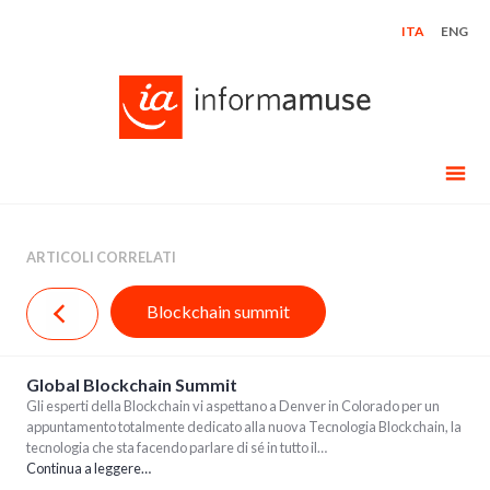
Skip
ITA
ENG
to
content
ARTICOLI CORRELATI
Blockchain summit
Global Blockchain Summit
Gli esperti della Blockchain vi aspettano a Denver in Colorado per un
appuntamento totalmente dedicato alla nuova Tecnologia Blockchain, la
tecnologia che sta facendo parlare di sé in tutto il…
Continua a leggere…