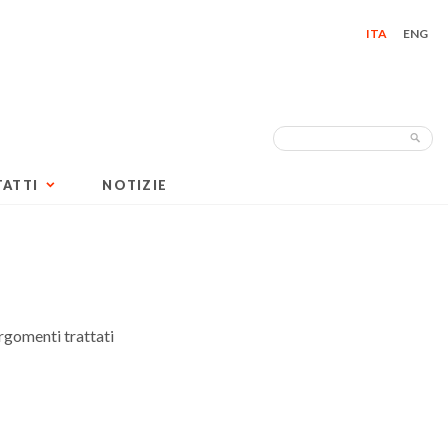
ITA
ENG
Search
Sea
for:
ATTI
NOTIZIE
rgomenti trattati