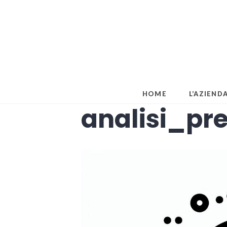
Skip
to
content
HOME
L’AZIEND
analisi_pre