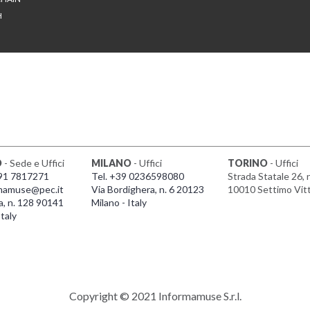
H
O
- Sede e Uffici
MILANO
- Uffici
TORINO
- Uffici
091 7817271
Tel. +39 0236598080
Strada Statale 26, 
mamuse@pec.it
Via Bordighera, n. 6 20123
10010 Settimo Vit
a, n. 128 90141
Milano - Italy
taly
Copyright © 2021 Informamuse S.r.l.