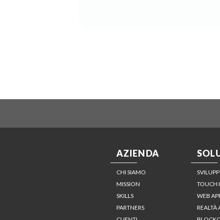
AZIENDA
SOL
CHI SIAMO
SVILUPP
MISSION
TOUCH 
SKILLS
WEB AP
PARTNERS
REALTÀ
CLIENTI
BLOCKC