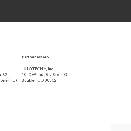
Partner estero
JUJOTECH™, Inc.
n. 52
1023 Walnut St., Ste 100
tone (TO)
Boulder, CO 80302