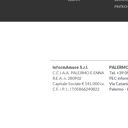
FINTEC
InformAmuse S.r.l.
PALERM
C.C.I.A.A. PALERMO E ENNA
Tel. +39 
R.E.A. n. 280902
PEC infor
Capitale Sociale € 141.000 i.v.
Via Catani
C.F. / P. I.: IT05866240822
Palermo - I