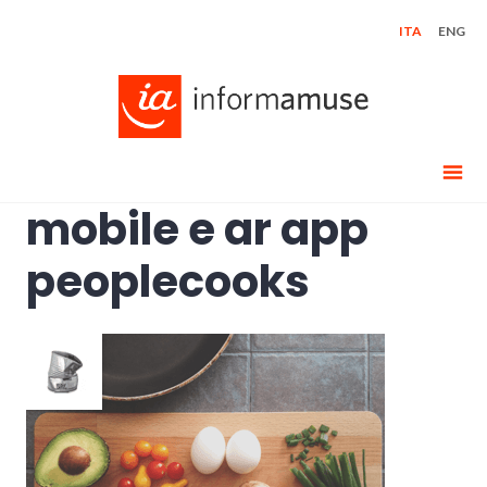
Skip
ITA
ENG
to
content
mobile e ar app
peoplecooks