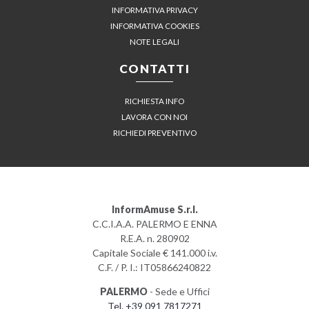
INFORMATIVA PRIVACY
INFORMATIVA COOKIES
NOTE LEGALI
CONTATTI
RICHIESTA INFO
LAVORA CON NOI
RICHIEDI PREVENTIVO
InformAmuse S.r.l.
C.C.I.A.A. PALERMO E ENNA
R.E.A. n. 280902
Capitale Sociale € 141.000 i.v.
C.F. / P. I.: IT05866240822
PALERMO
- Sede e Uffici
Tel. +39 091 7817271