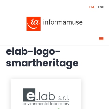
Skip
ITA
ENG
to
content
elab-logo-
smartheritage