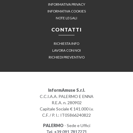
INFORMATIVA PRIVACY
INFORMATIVA COOKIES
NOTE LEGALI
CONTATTI
RICHIESTA INFO
LAVORA CON NOI
RICHIEDI PREVENTIVO
InformAmuse S.r.l.
C.C.I.A.A. PALERMO E ENNA
R.E.A. n. 280902
Capitale Sociale € 141.000 i.v.
C.F. / P. I.: IT05866240822
PALERMO
- Sede e Uffici
Tel. +39 091 7817271