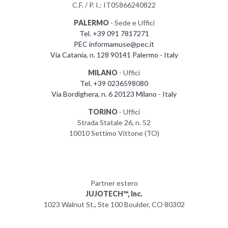
C.F. / P. I.: IT05866240822
PALERMO
- Sede e Uffici
Tel. +39 091 7817271
PEC informamuse@pec.it
Via Catania, n. 128 90141 Palermo - Italy
MILANO
- Uffici
Tel. +39 0236598080
Via Bordighera, n. 6 20123 Milano - Italy
TORINO
- Uffici
Strada Statale 26, n. 52
10010 Settimo Vittone (TO)
Partner estero
JUJOTECH™, Inc.
1023 Walnut St., Ste 100 Boulder, CO 80302