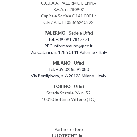
C.C.I.A.A. PALERMO E ENNA
R.E.A. n. 280902
Capitale Sociale € 141.000 i.v.
C.F. / P. I.: IT05866240822
PALERMO
- Sede e Uffici
Tel. +39 091 7817271
PEC informamuse@pec.it
Via Catania, n. 128 90141 Palermo - Italy
MILANO
- Uffici
Tel. +39 0236598080
Via Bordighera, n. 6 20123 Milano - Italy
TORINO
- Uffici
Strada Statale 26, n. 52
10010 Settimo Vittone (TO)
Partner estero
JUJOTECH™, Inc.