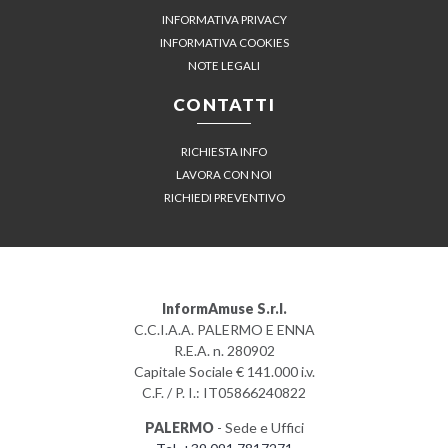
INFORMATIVA PRIVACY
INFORMATIVA COOKIES
NOTE LEGALI
CONTATTI
RICHIESTA INFO
LAVORA CON NOI
RICHIEDI PREVENTIVO
InformAmuse S.r.l.
C.C.I.A.A. PALERMO E ENNA
R.E.A. n. 280902
Capitale Sociale € 141.000 i.v.
C.F. / P. I.: IT05866240822
PALERMO
- Sede e Uffici