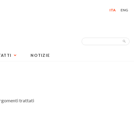
ITA
ENG
Search
Sea
for:
ATTI
NOTIZIE
rgomenti trattati