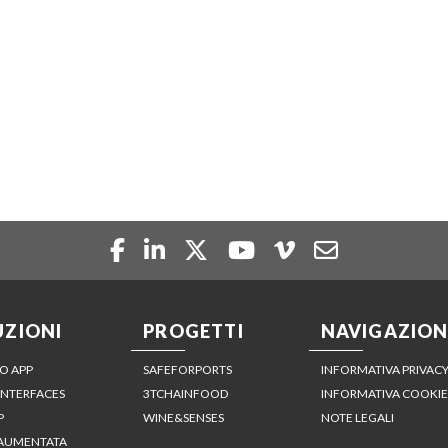
UZIONI
PROGETTI
NAVIGAZION
O APP
SAFEFORPORTS
INFORMATIVA PRIVAC
INTERFACES
3TCHAINFOOD
INFORMATIVA COOKIE
P
WINE&SENSES
NOTE LEGALI
 AUMENTATA