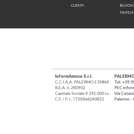
CLIENTI
BLOCKC
FINTEC
InformAmuse S.r.l.
PALERM
C.C.I.A.A. PALERMO E ENNA
Tel. +39 
R.E.A. n. 280902
PEC infor
Capitale Sociale € 141.000 i.v.
Via Catani
C.F. / P. I.: IT05866240822
Palermo - I