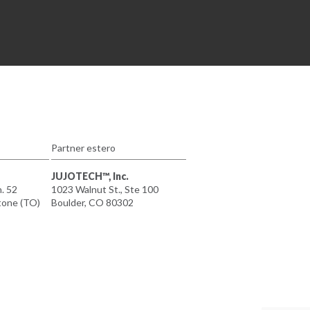
Partner estero
JUJOTECH™, Inc.
n. 52
1023 Walnut St., Ste 100
tone (TO)
Boulder, CO 80302