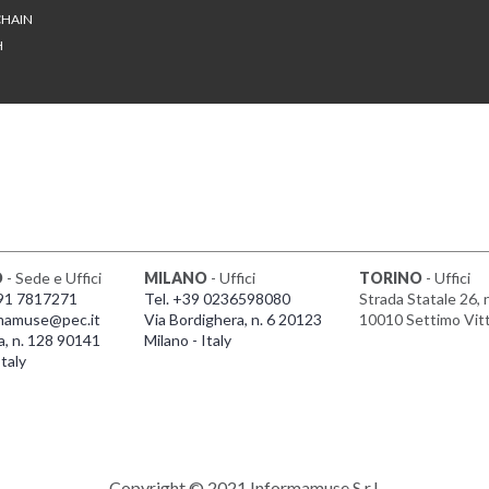
HAIN
H
O
- Sede e Uffici
MILANO
- Uffici
TORINO
- Uffici
091 7817271
Tel. +39 0236598080
Strada Statale 26, 
mamuse@pec.it
Via Bordighera, n. 6 20123
10010 Settimo Vit
a, n. 128 90141
Milano - Italy
taly
Copyright © 2021 Informamuse S.r.l.